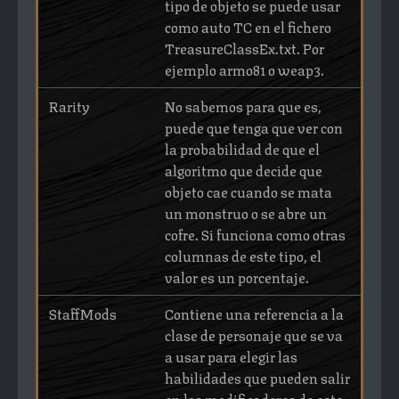
tipo de objeto se puede usar
como auto TC en el fichero
TreasureClassEx.txt. Por
ejemplo armo81 o weap3.
Rarity
No sabemos para que es,
puede que tenga que ver con
la probabilidad de que el
algoritmo que decide que
objeto cae cuando se mata
un monstruo o se abre un
cofre. Si funciona como otras
columnas de este tipo, el
valor es un porcentaje.
StaffMods
Contiene una referencia a la
clase de personaje que se va
a usar para elegir las
habilidades que pueden salir
en los modificadores de este