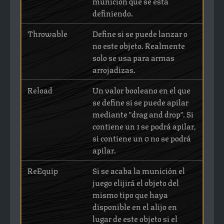
munición que se está
definiendo.
Throwable
Define si se puede lanzar o
no este objeto. Realmente
solo se usa para armas
arrojadizas.
Reload
Un valor booleano en el que
se define si se puede apilar
mediante "drag and drop". Si
contiene un 1 se podrá apilar,
si contiene un 0 no se podrá
apilar.
ReEquip
Si se acaba la munición el
juego elijirá el objeto del
mismo tipo que haya
disponible en el alijo en
lugar de este objeto si el